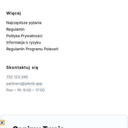
Więcej
Najczęstsze pytania
Regulamin
Polityka Prywatności
Informacja o ryzyku
Regulamin Programu Poleceń
Skontaktuj się
732 123 345
partners@plenti.app
Pon – Pt: 9:00 – 17:00
© 2026 Plenti S.A.
Panel programu:
Zaloguj / Zarejestruj się