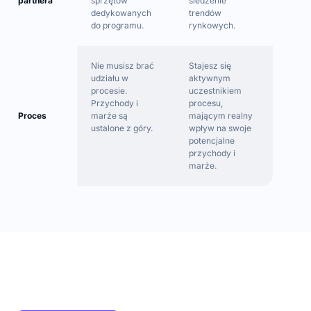
partnera
sprzętów
śledzenie
dedykowanych
trendów
do programu.
rynkowych.
Nie musisz brać
Stajesz się
udziału w
aktywnym
procesie.
uczestnikiem
Przychody i
procesu,
Proces
marże są
mającym realny
ustalone z góry.
wpływ na swoje
potencjalne
przychody i
marże.