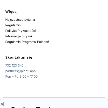
Więcej
Najczęstsze pytania
Regulamin
Polityka Prywatności
Informacja o ryzyku
Regulamin Programu Poleceń
Skontaktuj się
732 123 345
partners@plenti.app
Pon – Pt: 9:00 – 17:00
© 2026 Plenti S.A.
Panel programu:
Zaloguj / Zarejestruj się