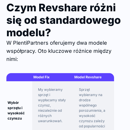
Czym Revshare różni
się od standardowego
modelu?
W PlentiPartners oferujemy dwa modele
współpracy. Oto kluczowe różnice między
nimi:
Model Fix
Model Revshare
My wybieramy
Sprzęt
sprzęt i
wybieramy na
wypłacamy stały
drodze
Wybór
czynsz,
wspólnego
sprzętu i
niezależnie od
porozumienia, a
wysokość
różnych
wysokość
czynszu
uwarunkowań.
czynszu zależy
od popularności