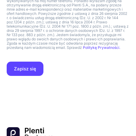
wykonywanych na mój numer telefonu. Ponadto wyrażam zgodę na
otrzymywanie drogą elektroniczną od Plenti S.A., na podany przeze
mnie adres e-mail korespondencji oraz materiałów marketingowych i
ofert handlowych. Powyższe zgodnie z ustawą z dnia 26 sierpnia 2002
r. o świadczeniu usług drogą elektroniczną (Dz. U. z 2002 r. Nr 144
poz.1204 z późn. zm.); ustawą z dnia 16 lipca 2004 r. Prawo
telekomunikacyjne (Dz. U. 2004 Nr 171 poz. 1800 z późn. zm.).; ustawą z
dnia 29 sierpnia 1997 r. o ochronie danych osobowych (Dz. U. z 1997 r.
Nr 133 poz. 883 z późn. zm.). Jestem świadomy/a, że przysługuje mi
prawo wglądu do swoich danych osobowych i prawo ich poprawiania.
Zgoda w każdym czasie może być odwołana poprzez rezygnację
przesłaną nam wiadomością email. Sprawdź
Politykę Prywatności.
Zapisz się