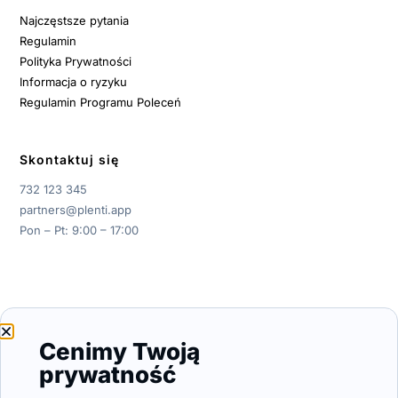
Najczęstsze pytania
Regulamin
Polityka Prywatności
Informacja o ryzyku
Regulamin Programu Poleceń
Skontaktuj się
732 123 345
partners@plenti.app
Pon – Pt: 9:00 – 17:00
© 2026 Plenti S.A.
Panel programu:
Zaloguj / Zarejestruj się
Cenimy Twoją
prywatność