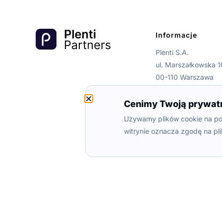
Informacje
Plenti S.A.
ul. Marszałkowska 1
00-110 Warszawa
NIP: 7010891435
Cenimy Twoją prywat
Używamy plików cookie na pot
witrynie oznacza zgodę na pli
© 2026 Plenti S.A.
Plenti S.A.
z siedzibą w Warszawie przy ul. Marszałkowsk
Warszawie, XII Wydział Gosp