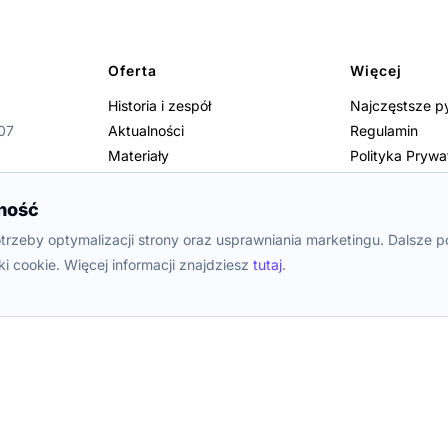
Oferta
Więcej
Historia i zespół
Najczęstsze p
07
Aktualności
Regulamin
Materiały
Polityka Prywa
Transparency Hub
Informacja o r
Koszt, który zarabia
Regulamin Pro
ność
Oferta Plenti
rzeby optymalizacji strony oraz usprawniania marketingu. Dalsze p
Nowe produkty
ki cookie. Więcej informacji znajdziesz
tutaj
.
Panel 
a 107, 00-110 Warszawa, wpisana do rejestru przedsiębiorców Krajowego Rejestru Sądoweg
odarczy pod numerem KRS 0000985653, NIP: 7010891435, REGON 381758718, kapitał zakładow