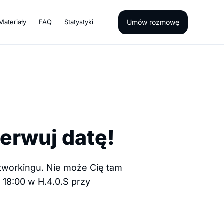
Umów rozmowę
Materiały
FAQ
Statystyki
zerwuj datę!
networkingu. Nie może Cię tam
 18:00 w H.4.0.S przy