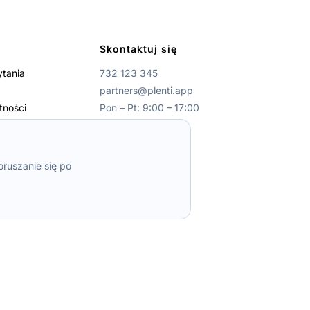
Skontaktuj się
ytania
732 123 345
partners@plenti.app
tności
Pon – Pt: 9:00 – 17:00
yzyku
gramu Poleceń
oruszanie się po
programu:
Zaloguj / Zarejestruj się
o prowadzonego przez Sąd Rejonowy dla
m.st
. Warszawy w
y w wysokości 232 010,80 zł.