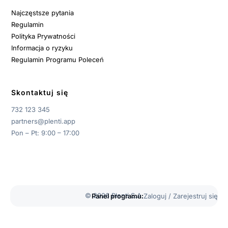
Najczęstsze pytania
Regulamin
Polityka Prywatności
Informacja o ryzyku
Regulamin Programu Poleceń
Skontaktuj się
732 123 345
partners@plenti.app
Pon – Pt: 9:00 – 17:00
© 2026 Plenti S.A.
Panel programu:
Zaloguj / Zarejestruj się