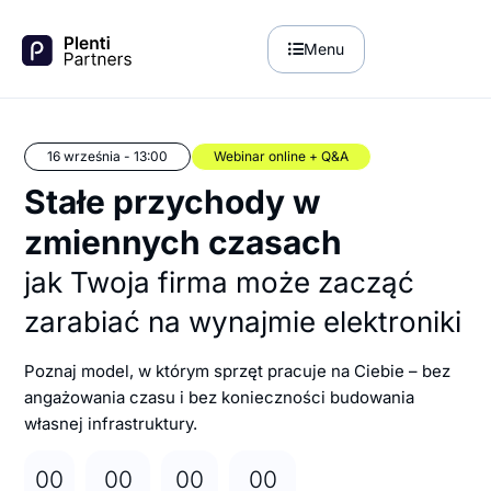
Menu
16 września - 13:00
Webinar online + Q&A
Stałe przychody w
zmiennych czasach
jak Twoja firma może zacząć
zarabiać na wynajmie elektroniki
Poznaj model, w którym sprzęt pracuje na Ciebie – bez
angażowania czasu i bez konieczności budowania
własnej infrastruktury.
00
00
00
00