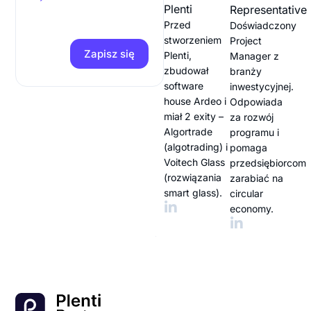
Plenti
Representative
Przed
Doświadczony
stworzeniem
Project
Zapisz się
Plenti,
Manager z
zbudował
branży
software
inwestycyjnej.
house Ardeo i
Odpowiada
miał 2 exity –
za rozwój
Algortrade
programu i
(algotrading) i
pomaga
Voitech Glass
przedsiębiorcom
(rozwiązania
zarabiać na
smart glass).
circular
economy.