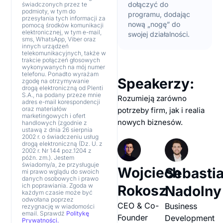
dołączyć do
świadczonych przez te
podmioty, w tym do
programu, dodając
przesyłania tych informacji za
nową „nogę” do
pomocą środków komunikacji
elektronicznej, w tym e-mail,
swojej działalności.
sms, WhatsApp, Viber oraz
innych urządzeń
telekomunikacyjnych, także w
trakcie połączeń głosowych
wykonywanych na mój numer
telefonu. Ponadto wyrażam
Speakerzy:
zgodę na otrzymywanie
drogą elektroniczną od Plenti
S.A., na podany przeze mnie
Rozumieją zarówno
adres e-mail korespondencji
oraz materiałów
potrzeby firm, jak i realia
marketingowych i ofert
nowych biznesów.
handlowych (zgodnie z
ustawą z dnia 26 sierpnia
2002 r. o świadczeniu usług
drogą elektroniczną (Dz. U. z
2002 r. Nr 144 poz.1204 z
późn. zm.). Jestem
świadomy/a, że przysługuje
Wojciech
Sebasti
mi prawo wglądu do swoich
danych osobowych i prawo
ich poprawiania. Zgoda w
Rokosz
Nadolny
każdym czasie może być
odwołana poprzez
CEO & Co-
Business
rezygnację w wiadomości
email. Sprawdź
Politykę
Founder
Development
Prywatności.