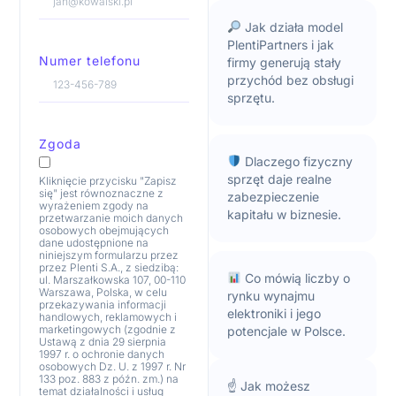
Jak działa model
PlentiPartners i jak
Numer telefonu
firmy generują stały
przychód bez obsługi
sprzętu.
Zgoda
Dlaczego fizyczny
sprzęt daje realne
Kliknięcie przycisku "Zapisz
się" jest równoznaczne z
zabezpieczenie
wyrażeniem zgody na
kapitału w biznesie.
przetwarzanie moich danych
osobowych obejmujących
dane udostępnione na
niniejszym formularzu przez
przez Plenti S.A., z siedzibą:
Co mówią liczby o
ul. Marszałkowska 107, 00-110
Warszawa, Polska, w celu
rynku wynajmu
przekazywania informacji
elektroniki i jego
handlowych, reklamowych i
marketingowych (zgodnie z
potencjale w Polsce.
Ustawą z dnia 29 sierpnia
1997 r. o ochronie danych
osobowych Dz. U. z 1997 r. Nr
133 poz. 883 z późn. zm.) na
☝️ Jak możesz
temat działalności i usług